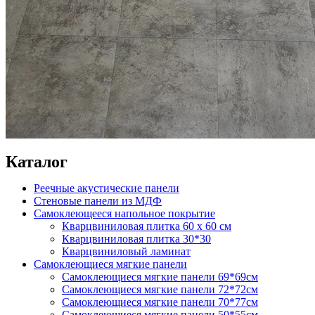
Каталог
Реечные акустические панели
Стеновые панели из МДФ
Самоклеющееся напольное покрытие
Кварцвиниловая плитка 60 х 60 см
Кварцвиниловая плитка 30*30
Кварцвиниловый ламинат
Самоклеющиеся мягкие панели
Самоклеющиеся мягкие панели 69*69см
Самоклеющиеся мягкие панели 72*72см
Самоклеющиеся мягкие панели 70*77см
Самоклеющиеся мягкие панели 50*55см