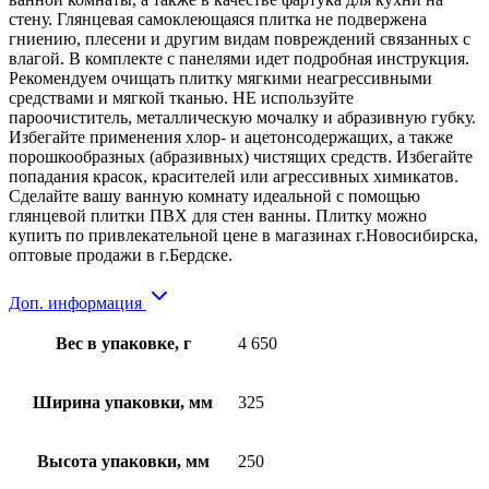
стену. Глянцевая самоклеющаяся плитка не подвержена
гниению, плесени и другим видам повреждений связанных с
влагой. В комплекте с панелями идет подробная инструкция.
Рекомендуем очищать плитку мягкими неагрессивными
средствами и мягкой тканью. НЕ используйте
пароочиститель, металлическую мочалку и абразивную губку.
Избегайте применения хлор- и ацeтoнсодержащих, а также
порошкообразных (абразивных) чистящих средств. Избегайте
попадания красок, красителей или агрессивных химикатов.
Сделайте вашу ванную комнату идеальной с помощью
глянцевой плитки ПВХ для стен ванны. Плитку можно
купить по привлекательной цене в магазинах г.Новосибирска,
оптовые продажи в г.Бердске.
Доп. информация
Вес в упаковке, г
4 650
Ширина упаковки, мм
325
Высота упаковки, мм
250